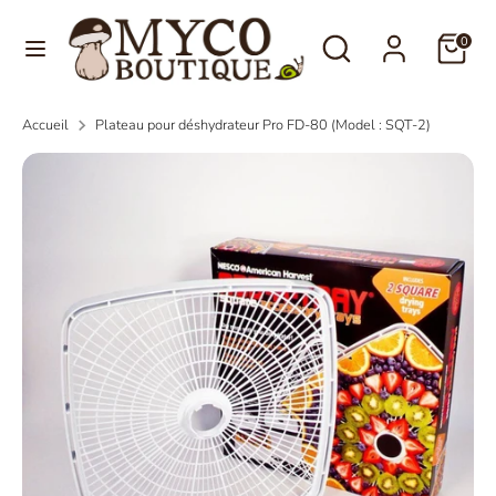
Passer
Langue
Rechercher
Recherche
au
0
Français
dans
contenu
la
Recherche
Rechercher
boutique
Accueil
Plateau pour déshydrateur Pro FD-80 (Model : SQT-2)
dans
la
boutique