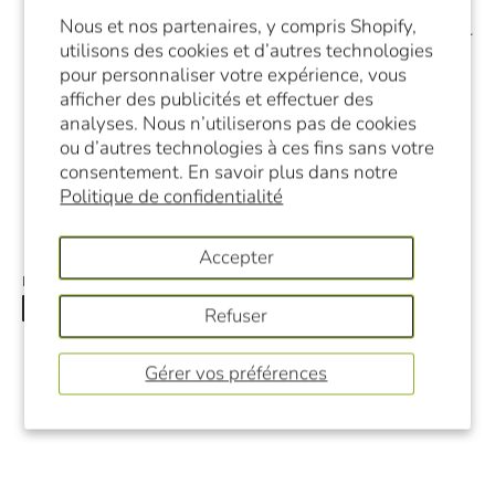
Veuillez vérifier votre numéro de modèle avant de
Nous et nos partenaires, y compris Shopify,
commander. Autres Add-A-Trays disponibles pour
utilisons des cookies et d’autres technologies
d'autres modèles... voir la sélection.
pour personnaliser votre expérience, vous
Modifiez votre déshydrateur au fur et à mesure de
afficher des publicités et effectuer des
vos besoins avec notre célèbre accessoire Add-A-
analyses. Nous n’utiliserons pas de cookies
Trays®.
ou d’autres technologies à ces fins sans votre
consentement. En savoir plus dans notre
FD-80 Snackmaster s'étend jusqu'à 8 plateaux.
Politique de confidentialité
Aucune rotation du plateau nécessaire.
Accepter
Partager ceci:
Partager
Tweeter
Épingler
Refuser
Gérer vos préférences