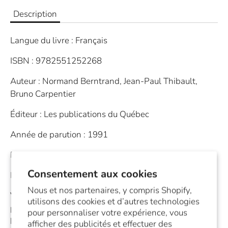
Description
Langue du livre : Français
ISBN : 9782551252268
Auteur : Normand Berntrand, Jean-Paul Thibault,
Bruno Carpentier
Éditeur : Les publications du Québec
Année de parution : 1991
Pages : 71
Consentement aux cookies
Livre à spirale
Nous et nos partenaires, y compris Shopify,
Voici le guide idéal pour vous aider à reconnaître les
utilisons des cookies et d’autres technologies
principaux arbres du Québec, à partir d'information de
pour personnaliser votre expérience, vous
base.
afficher des publicités et effectuer des