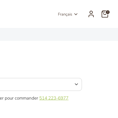
0
Langue
Français
$
ter pour commander
514 223-6977