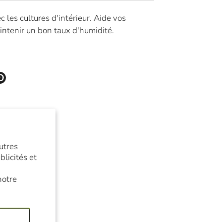
c les cultures d'intérieur. Aide vos
intenir un bon taux d'humidité.
eter
Épingler
utres
licités et
notre