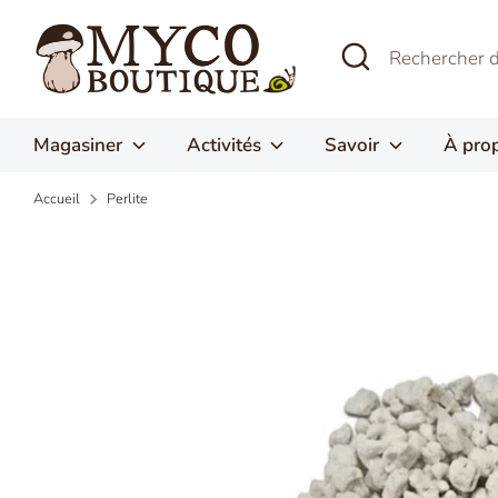
Passer
au
Recherche
Rechercher
contenu
dans
la
boutique
Magasiner
Activités
Savoir
À pro
Accueil
Perlite